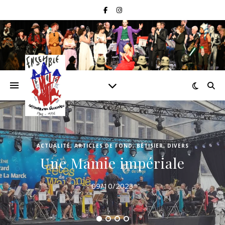
ACTUALITÉ
,
ARTICLES DE FOND
,
BÊTISIER
,
DIVERS
Une Mamie impériale
09/10/2023