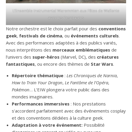
L’Ensemble Instrumental Waremmien aux Fêtes de Wallonie
avec les Cosplayers
Notre orchestre est le choix parfait pour des
conventions
geek
,
festivals de cinéma
, ou
événements culturels
.
Avec des performances adaptées à des publics variés,
nous interprétons des
morceaux emblématiques
de
l’univers des
super-héros
(Marvel, DC), des
créatures
fantastiques
, ou encore des thèmes de
Star Wars
.
Répertoire thématique
:
Les Chroniques de Narnia
,
How to Train Your Dragon
,
Le Fantôme de l’Opéra
,
Pokémon
… L’EIW plongera votre public dans des
mondes imaginaires.
Performances immersives
: Nos prestations
s’accordent parfaitement avec des événements cosplay
et des conventions dédiées à la culture geek.
Adaptation à votre événement:
Possibilité