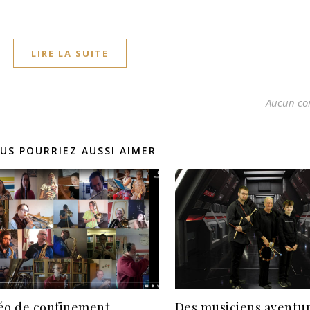
LIRE LA SUITE
Aucun co
US POURRIEZ AUSSI AIMER
éo de confinement
Des musiciens aventur