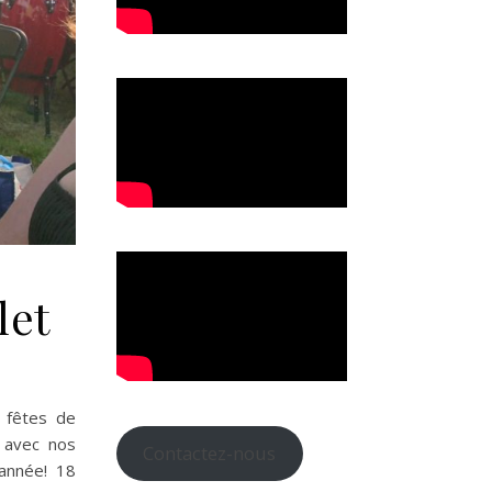
let
s fêtes de
r avec nos
Contactez-nous
 année! 18