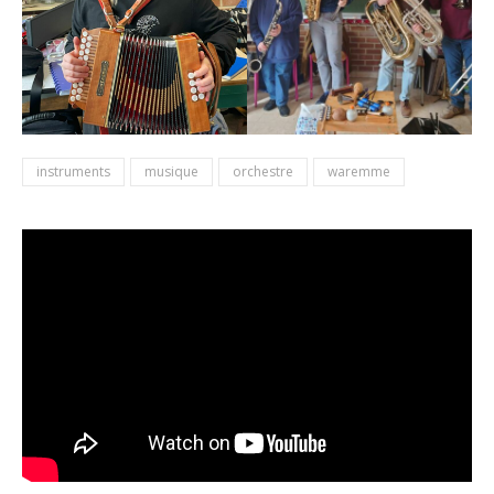
instruments
musique
orchestre
waremme